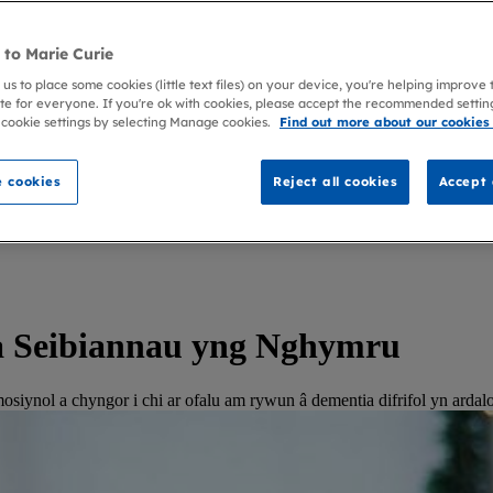
to Marie Curie
 us to place some cookies (little text files) on your device, you're helping improve
te for everyone. If you're ok with cookies, please accept the recommended settin
 cookie settings by selecting Manage cookies.
Find out more about our cookies
 cookies
Reject all cookies
Accept 
a Seibiannau yng Nghymru
osiynol a chyngor i chi ar ofalu am rywun â dementia difrifol yn ar