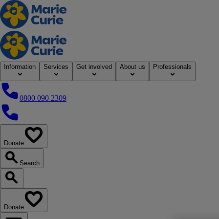
Home
Information
Services
Get involved
About us
Professionals
0800 090 2309
0800 090 2309
Donate
our website
Search
Search our website
Donate