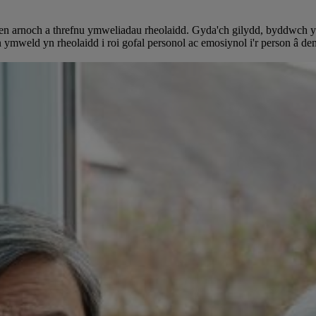
gen arnoch a threfnu ymweliadau rheolaidd. Gyda'ch gilydd, byddwch yn
eld yn rheolaidd i roi gofal personol ac emosiynol i'r person â demen