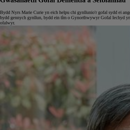
Gwasanaeth Gofal Dementia a Seibiannau
Bydd Nyrs Marie Curie yn eich helpu chi gynllunio'r gofal sydd ei an
bydd gennych gynllun, bydd ein tîm o Gynorthwywyr Gofal Iechyd yn ymw
ofalwyr.