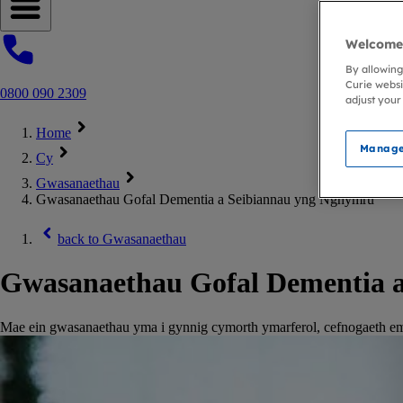
Open navigation menu
Welcome 
By allowing
Curie websi
0800 090 2309
adjust your
Home
Manage
Cy
Gwasanaethau
Gwasanaethau Gofal Dementia a Seibiannau yng Nghymru
back to
Gwasanaethau
Gwasanaethau Gofal Dementia 
Mae ein gwasanaethau yma i gynnig cymorth ymarferol, cefnogaeth em