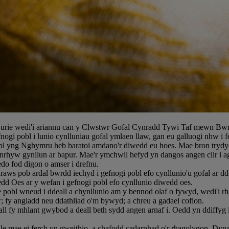
rie wedi'i ariannu can y Clwstwr Gofal Cynradd Tywi Taf mewn Bwr
nogi pobl i lunio cynlluniau gofal ymlaen llaw, gan eu galluogi nhw i
obl yng Nghymru heb baratoi amdano'r diwedd eu hoes. Mae bron trydyd
nrhyw gynllun ar bapur. Mae'r ymchwil hefyd yn dangos angen clir i ag
do fod digon o amser i drefnu.
s pob ardal bwrdd iechyd i gefnogi pobl efo cynllunio'u gofal ar dd
d Oes ar y wefan i gefnogi pobl efo cynllunio diwedd oes.
e pobl wneud i ddeall a chynllunio am y bennod olaf o fywyd, wedi'i rh
w; fy angladd neu ddathliad o'm bywyd; a chreu a gadael cofion.
l fy mhlant gwybod a deall beth sydd angen arnaf i. Oedd yn ddiffyg i
e mae ei ferch yn gweithio, a chafodd cadarnhad o'r rhagolygon. Dyn