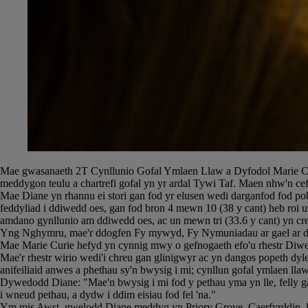
Mae gwasanaeth 2T Cynllunio Gofal Ymlaen Llaw a Dyfodol Marie Cu
meddygon teulu a chartrefi gofal yn yr ardal Tywi Taf. Maen nhw'n cef
Mae Diane yn rhannu ei stori gan fod yr elusen wedi darganfod fod p
feddyliad i ddiwedd oes, gan fod bron 4 mewn 10 (38 y cant) heb roi u
amdano gynllunio am ddiwedd oes, ac un mewn tri (33.6 y cant) yn cre
Yng Nghymru, mae'r ddogfen Fy mywyd, Fy Nymuniadau ar gael ar draw
Mae Marie Curie hefyd yn cynnig mwy o gefnogaeth efo'u rhestr Diwed
Mae'r rhestr wirio wedi'i chreu gan glinigwyr ac yn dangos popeth dyl
anifeiliaid anwes a phethau sy'n bwysig i mi; cynllun gofal ymlaen lla
Dywedodd Diane: "Mae'n bwysig i mi fod y pethau yma yn lle, felly gal
i wneud pethau, a dydw i ddim eisiau fod fel 'na."
Ym mis Awst, gwelodd Diane meddyg yn Priory Grove, Caerfyrddin, ll