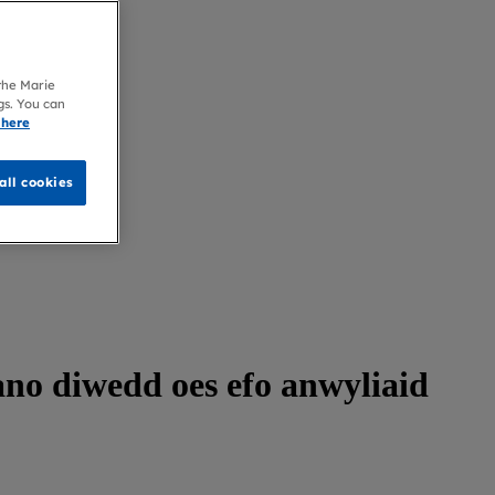
 the Marie
gs. You can
 here
all cookies
ano diwedd oes efo anwyliaid