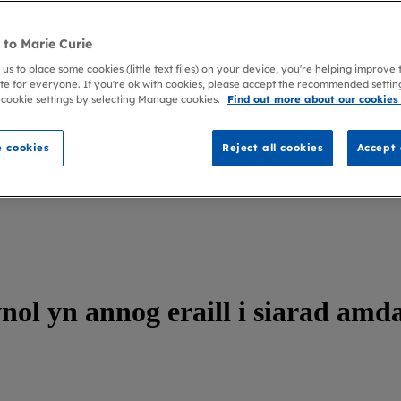
to Marie Curie
 us to place some cookies (little text files) on your device, you're helping improve
te for everyone. If you're ok with cookies, please accept the recommended settin
 cookie settings by selecting Manage cookies.
Find out more about our cookies
 cookies
Reject all cookies
Accept 
nol yn annog eraill i siarad amd