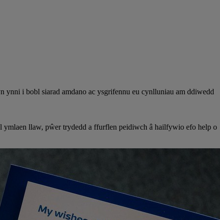
 ynni i bobl siarad amdano ac ysgrifennu eu cynlluniau am ddiwedd
ymlaen llaw, pŵer trydedd a ffurflen peidiwch â hailfywio efo help o