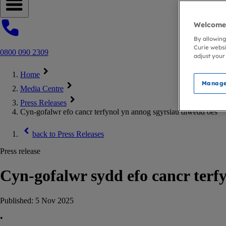
Open navigation menu
Welcome 
By allowing
Curie websi
0800 090 2309
adjust your
Home
Manage
Media Centre
Press Releases
Cyn-gofalwr efo cancr terfynol yn annog sgyrsiau diwedd oes
back to
Press Releases
Press release
Cyn-gofalwr sydd efo cancr terfy
Published:
5 Nov 2025
•