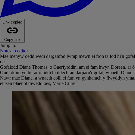
Link copied
Copy link
Jump to:
Notes to editor
Mae menyw oedd wedi darganfod lwmp mewn ei fron ta fod hi'n gofal
oes.
Gofalodd Diane Thomas, o Gaerfyrddin, am ei fam hwyr, Doreen, ar ôl 
Ond, ddim yn hir ar ôl iddi hi ddechrau darparu'r gofal, wnaeth Dian
Nawr mae Diane, a wnaeth colli ei fam yn gynharach y flwyddyn yma, w
elusen blaenol diwedd oes, Marie Curie.