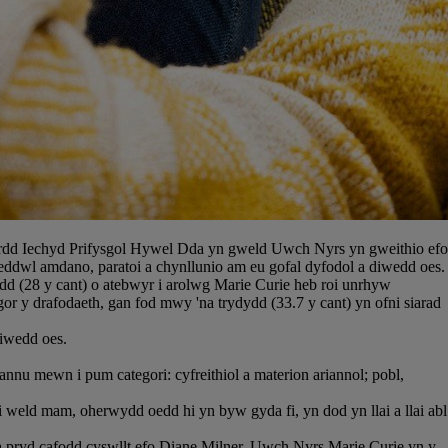
dd Iechyd Prifysgol Hywel Dda yn gweld Uwch Nyrs yn gweithio efo
 feddwl amdano, paratoi a chynllunio am eu gofal dyfodol a diwedd oes.
d (28 y cant) o atebwyr i arolwg Marie Curie heb roi unrhyw
or y drafodaeth, gan fod mwy 'na trydydd (33.7 y cant) yn ofni siarad
iwedd oes.
annu mewn i pum categori: cyfreithiol a materion ariannol; pobl,
 weld mam, oherwydd oedd hi yn byw gyda fi, yn dod yn llai a llai abl
a pryd cafodd cyswllt efo Diane Milner, Uwch Nyrs Marie Curie yn y