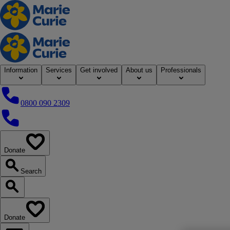
Home
Information
Services
Get involved
About us
Professionals
0800 090 2309
0800 090 2309
Donate
our website
Search
Search our website
Donate