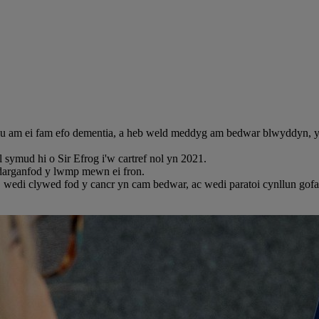
u am ei fam efo dementia, a heb weld meddyg am bedwar blwyddyn, yn
symud hi o Sir Efrog i'w cartref nol yn 2021.
e darganfod y lwmp mewn ei fron.
edi clywed fod y cancr yn cam bedwar, ac wedi paratoi cynllun gofal 