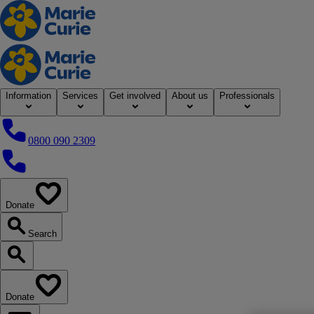
Home
Information
Services
Get involved
About us
Professionals
0800 090 2309
0800 090 2309
Donate
our website
Search
Search our website
Donate