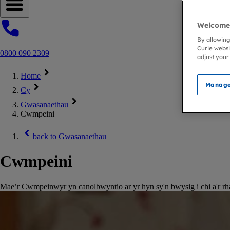
Open navigation menu
Welcome 
By allowing
Curie websi
0800 090 2309
adjust your
Home
Manage
Cy
Gwasanaethau
Cwmpeini
back to
Gwasanaethau
Cwmpeini
Mae’r Cwmpeinwyr yn canolbwyntio ar yr hyn sy'n bwysig i chi a'r rhai