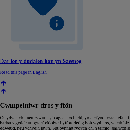
Darllen y dudalen hon yn Saesneg
Read this page in English
Cwmpeiniwr dros y ffôn
Os ydych chi, neu rywun sy'n agos atoch chi, yn derfynol wael, efal
barhaus gyda'r un gwirfoddolwr hyfforddedig bob wythnos, waeth ble 
ddweud, neu ychydig iawn. Sut bynnag rydych chi'n teimlo, gallwch si