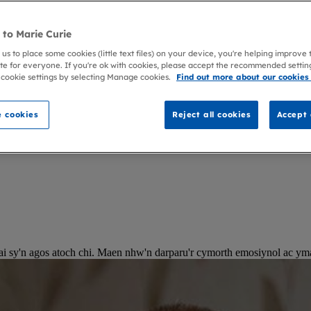
to Marie Curie
 us to place some cookies (little text files) on your device, you're helping improve
te for everyone. If you're ok with cookies, please accept the recommended settin
 cookie settings by selecting Manage cookies.
Find out more about our cookies
 cookies
Reject all cookies
Accept 
 sy'n agos atoch chi. Maen nhw'n darparu'r cymorth emosiynol ac ymarfe