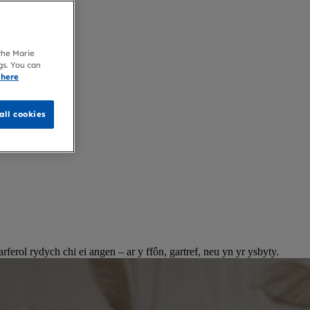
 the Marie
gs. You can
 here
all cookies
rol rydych chi ei angen – ar y ffôn, gartref, neu yn yr ysbyty.