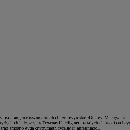
lai y bydd angen rhywun arnoch chi er mwyn siarad â nhw. Mae gwasan
rydych chi'n byw yn y Deyrnas Unedig neu os ydych chi wedi cael cymo
arad amdano gyda chydymaith cyfeillgar, anfeirniadol.