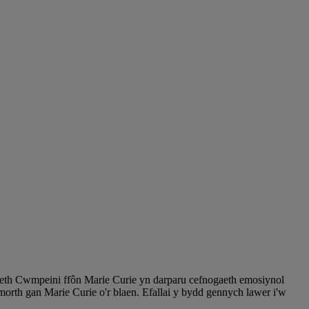
aeth Cwmpeini ffôn Marie Curie yn darparu cefnogaeth emosiynol
rth gan Marie Curie o'r blaen. Efallai y bydd gennych lawer i'w